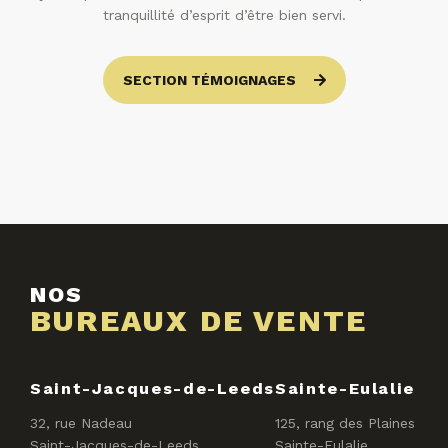
tranquillité d’esprit d’être bien servi.
SECTION TÉMOIGNAGES
NOS
BUREAUX DE VENTE
Saint-Jacques-de-Leeds
Sainte-Eulalie
32, rue Nadeau
125, rang des Plaines
Saint-Jacques-de-Leeds
Sainte-Eulalie