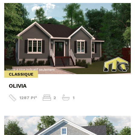
CLASSIQUE
OLIVIA
1287 PI²
2
1