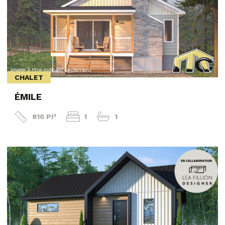
CHALET
ÉMILE
810 PI²
1
1