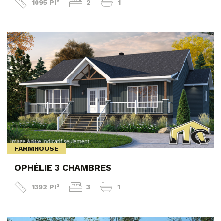
1095 PI²
2
1
FARMHOUSE
OPHÉLIE 3 CHAMBRES
1392 PI²
3
1