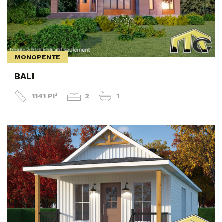
MONOPENTE
BALI
1141 PI²
2
1