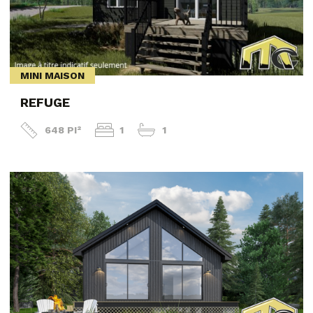
MINI MAISON
REFUGE
648 PI²
1
1