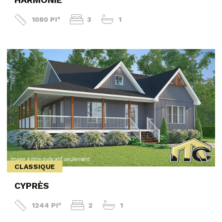
1080 PI²
3
1
CLASSIQUE
CYPRÈS
1244 PI²
2
1