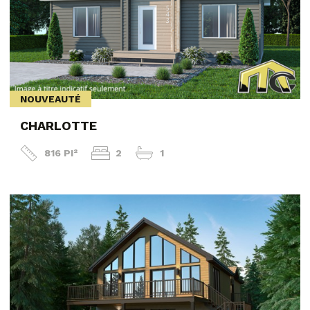
NOUVEAUTÉ
CHARLOTTE
816 PI²
2
1