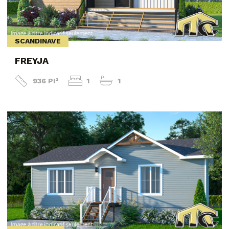
SCANDINAVE
FREYJA
936 PI²
1
1