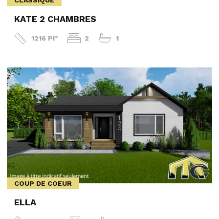
CLASSIQUE
KATE 2 CHAMBRES
1216 PI²
2
1
COUP DE COEUR
ELLA