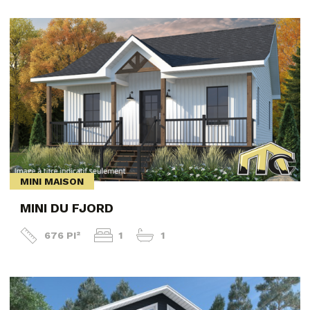
MINI MAISON
MINI DU FJORD
676 PI²
1
1