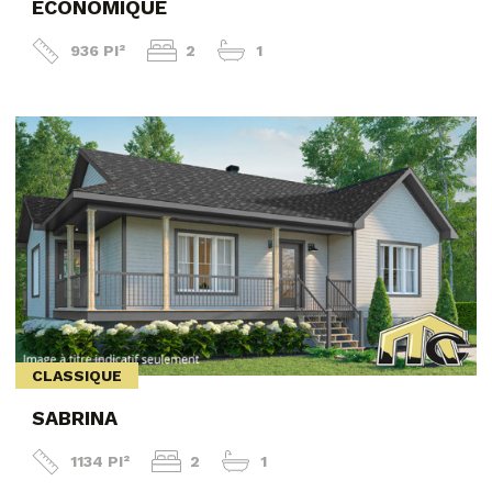
ÉCONOMIQUE
936 PI²
2
1
CLASSIQUE
SABRINA
1134 PI²
2
1