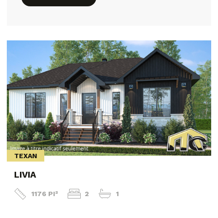
TEXAN
LIVIA
1176 PI²
2
1