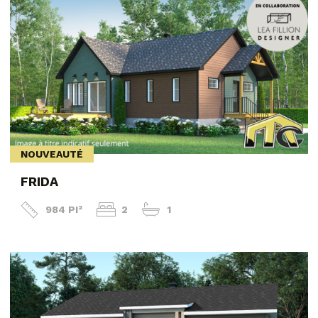
NOUVEAUTÉ
FRIDA
984 PI²
2
1