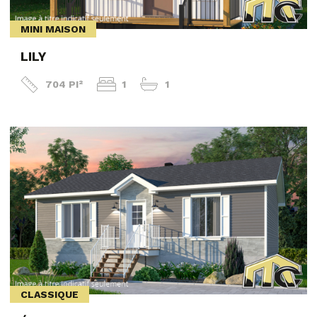
MINI MAISON
LILY
704 PI²
1
1
CLASSIQUE