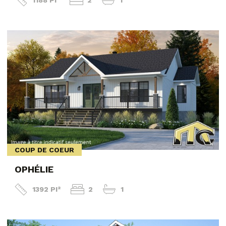
1188 PI²
2
1
COUP DE COEUR
OPHÉLIE
1392 PI²
2
1