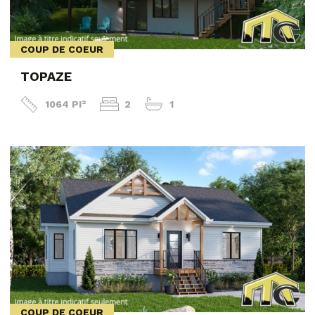
COUP DE COEUR
TOPAZE
1064 PI²
2
1
COUP DE COEUR