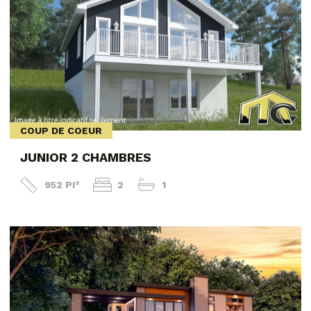
COUP DE COEUR
JUNIOR 2 CHAMBRES
952 PI²
2
1