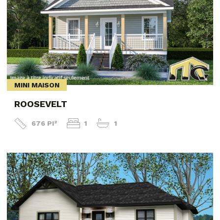
MINI MAISON
ROOSEVELT
676 PI²
1
1