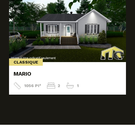
CLASSIQUE
MARIO
1056 PI²
2
1