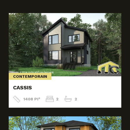
CONTEMPORAIN
CASSIS
1408 PI²
2
2