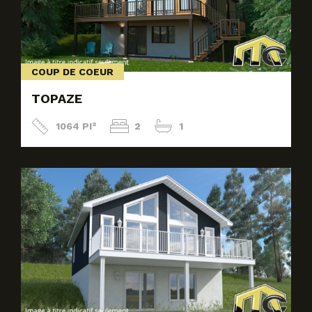
COUP DE COEUR
TOPAZE
1064 PI²
2
1