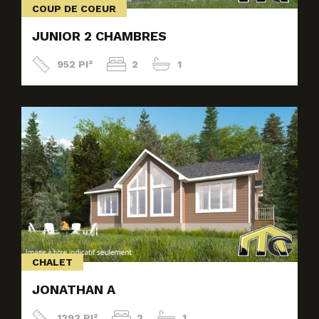
COUP DE COEUR
JUNIOR 2 CHAMBRES
952 PI²
2
1
CHALET
JONATHAN A
1292 PI²
2
1