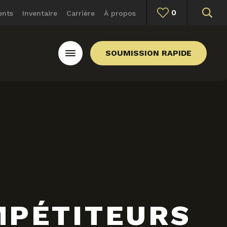
0
ents
Inventaire
Carrière
À propos
SOUMISSION RAPIDE
MPÉTITEURS