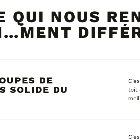
E QUI NOUS RE
I…MENT DIFFÉ
COUPES DE
C’es
S SOLIDE DU
toit
meil
C’es