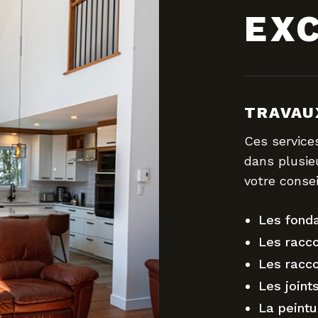
EX
TRAVAU
Ces service
dans plusie
votre consei
Les fonda
Les racc
Les racc
Les joint
La peintu