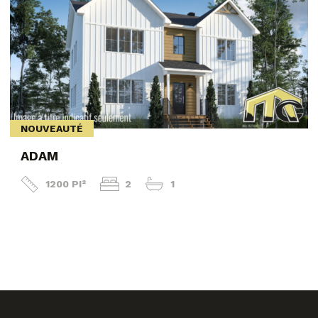
NOUVEAUTÉ
ADAM
1200 PI²
2
1