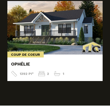
COUP DE COEUR
OPHÉLIE
1392 PI²
2
1