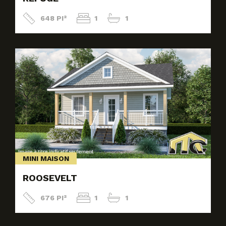
648 PI²
1
1
MINI MAISON
ROOSEVELT
676 PI²
1
1