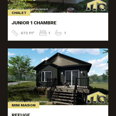
CHALET
JUNIOR 1 CHAMBRE
672 PI²
1
1
MINI MAISON
REFUGE