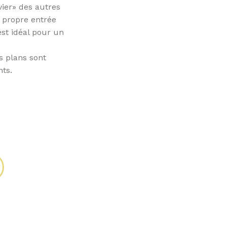
vier» des autres
 propre entrée
est idéal pour un
s plans sont
nts.