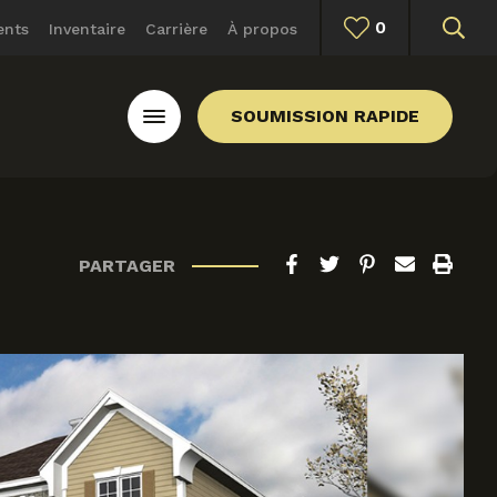
0
ents
Inventaire
Carrière
À propos
SOUMISSION RAPIDE
PARTAGER