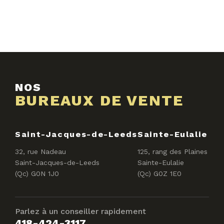
NOS
BUREAUX DE VENTE
Saint-Jacques-de-Leeds
Sainte-Eulalie
32, rue Nadeau
125, rang des Plaines
Saint-Jacques-de-Leeds
Sainte-Eulalie
(Qc) G0N 1J0
(Qc) G0Z 1E0
Parlez à un conseiller rapidement
418-424-3117