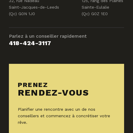
32, rue Nadeau
125, rang des Plaines
Saint-Jacques-de-Leeds
Sainte-Eulalie
(Qc) G0N 1J0
(Qc) G0Z 1E0
Parlez à un conseiller rapidement
418-424-3117
PRENEZ
RENDEZ-VOUS
Planifier une rencontre avec un de nos
conseillers et commencez à concrétiser votre
rêve.